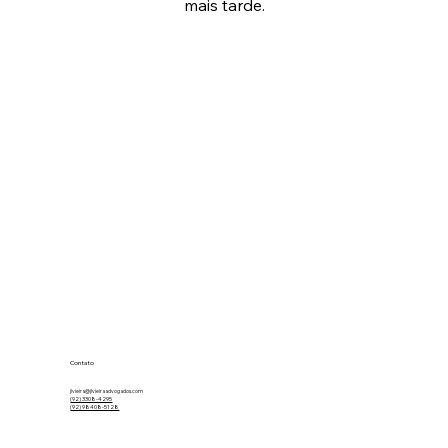
mais tarde.
Contato
jlvieira@jlvieiraadvogados.com
(92) 3308-4295
(92) 98408-5128