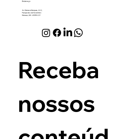
Endereço
Av. Maneca Marques, 442,
Parque dez de Novembro
Manaus, AM - 69055-021
Receba 
nossos 
conteúd