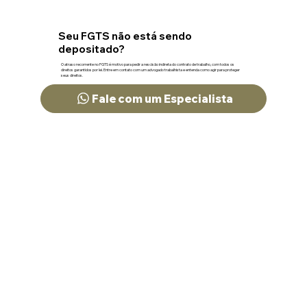
Seu FGTS não está sendo
depositado?
O atraso recorrente no FGTS é motivo para pedir a rescisão indireta do contrato de trabalho, com todos os
direitos garantidos por lei. Entre em contato com um advogado trabalhista e entenda como agir para proteger
seus direitos.
Fale com um Especialista