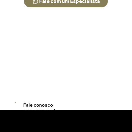
Fale com um Especialista
Fale conosco
agora mesmo!
jlvieira@jlvie
iraadvogado