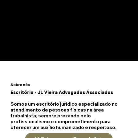
Conheça nossos
Diferenciais:
Conhecimento Especializado
Lutamos pelo seu direito
Atendimento Personalizado
Rápida Atuação
Contamos com grande
Analisamos toda a situação e
Conte com um atendimento
Somos altamente profissionais,
conhecimento e capacitação na
fazemos o possível para buscar
personalizado e focado para o
e temos boa experiência
área de Direito do Trabalho.
uma solução eficiente.
seu problema.
profissional para o seu caso.
Sobre nós
Escritório - JL Vieira Advogados Associados
Somos um escritório jurídico especializado no
atendimento de pessoas físicas na área
trabalhista, sempre prezando pelo
profissionalismo e comprometimento para
oferecer um auxílio humanizado e respeitoso.