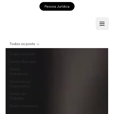
Pessoa Jurídica
Todos os posts
Todos os posts
Direito Bancário
Direito
Trabalhista
Governança
Corporativa
Direito do
Trabalho
Direito Societário