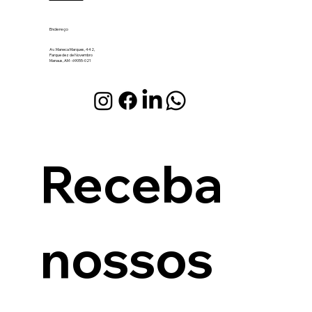
Contato
jlvieira@jlvieiraadvogados.com
(92) 3308-4295
(92) 98408-5128
Endereço
Av. Maneca Marques, 442,
Parque dez de Novembro
Manaus, AM - 69055-021
Receba 